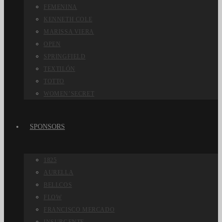
FEMENINA
KENNETH COLE
MARISSA VIERA
OPEN
SPRINGFIELD
TEXTILÓN
TOTTO
WOMEN’SECRET
SPONSORS
1825
AURELLA
BELLCOS
FLOW
FRANCISCO MERCADO