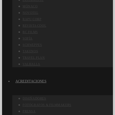
INSURGENTE
MÓNACO
NOVOTEL
RAPU CORP
REVISTA COOL
RC FILMS
SOFÍA
SCHWEPPES
TAKENOS
TRAVEL PLAN
VALHALLA
ACREDITACIONES
DISEÑADORES
FOTÓGRAFOS & FILMMAKERS
PRENSA