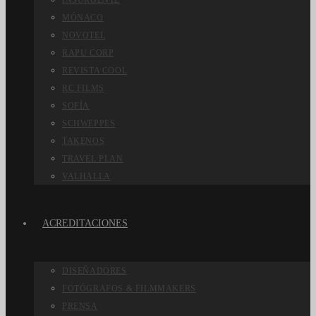
INSURGENTE
MÓNACO
NOVOTEL
RAPU CORP
REVISTA COOL
RC FILMS
SOFÍA
SCHWEPPES
TAKENOS
TRAVEL PLAN
VALHALLA
ACREDITACIONES
DISEÑADORES
FOTÓGRAFOS & FILMMAKERS
PRENSA