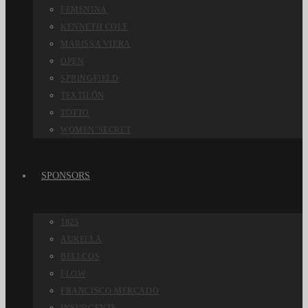
FEMENINA
KENNETH COLE
MARISSA VIERA
OPEN
SPRINGFIELD
TEXTILÓN
TOTTO
WOMEN’SECRET
SPONSORS
1825
AURELLA
BELLCOS
FLOW
FRANCISCO MERCADO