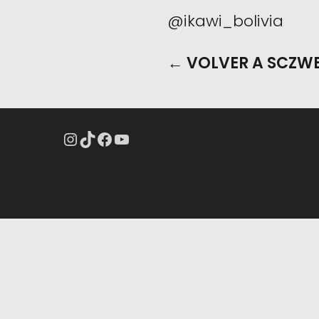
@ikawi_bolivia
← VOLVER A SCZW