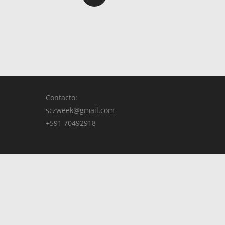
Contacto:
sczweek@gmail.com
+591 70492918