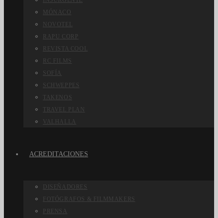
INSURGENTE
MÓNACO
NOVOTEL
RAPU CORP
REVISTA COOL
RC FILMS
SOFÍA
SCHWEPPES
TAKENOS
TRAVEL PLAN
VALHALLA
ACREDITACIONES
DISEÑADORES
FOTÓGRAFOS & FILMMAKERS
PRENSA