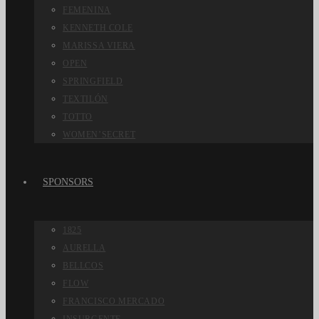
FEMENINA
KENNETH COLE
MARISSA VIERA
OPEN
SPRINGFIELD
TEXTILÓN
TOTTO
WOMEN’SECRET
SPONSORS
1825
AURELLA
BELLCOS
FLOW
FRANCISCO MERCADO