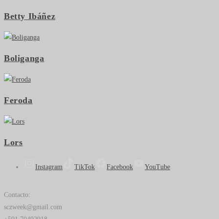
Betty Ibáñez
Boliganga
Feroda
Lors
Instagram
TikTok
Facebook
YouTube
Contacto:
sczweek@gmail.com