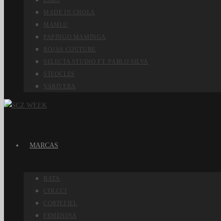
LORS
MADE IN CHOLA
MAMLU
PAPINGO MAMINGA
ROJAS COUTURE
SELECTA STUDIO FT. PABLO SILVA
STEOCLES
VARIVERA
MARCAS
BATA
COLCCI
CORTEFIEL
FEMENINA