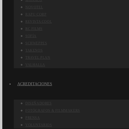
MÓNACO
NOVOTEL
RAPU CORP
REVISTA COOL
RC FILMS
SOFÍA
SCHWEPPES
TAKENOS
TRAVEL PLAN
VALHALLA
ACREDITACIONES
DISEÑADORES
FOTÓGRAFOS & FILMMAKERS
PRENSA
VOLUNTARIOS