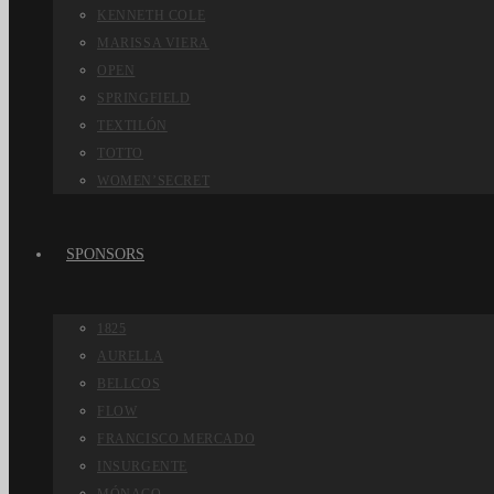
KENNETH COLE
MARISSA VIERA
OPEN
SPRINGFIELD
TEXTILÓN
TOTTO
WOMEN’SECRET
SPONSORS
1825
AURELLA
BELLCOS
FLOW
FRANCISCO MERCADO
INSURGENTE