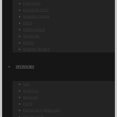
FEMENINA
KENNETH COLE
MARISSA VIERA
OPEN
SPRINGFIELD
TEXTILÓN
TOTTO
WOMEN’SECRET
SPONSORS
1825
AURELLA
BELLCOS
FLOW
FRANCISCO MERCADO