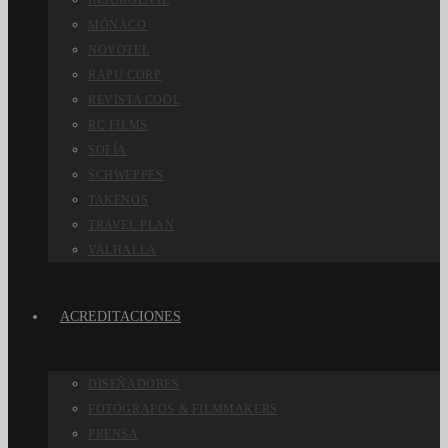
INSURGENTE
MÓNACO
NOVOTEL
RAPU CORP
REVISTA COOL
RC FILMS
SOFÍA
SCHWEPPES
TAKENOS
TRAVEL PLAN
VALHALLA
ACREDITACIONES
DISEÑADORES
FOTÓGRAFOS & FILMMAKERS
PRENSA