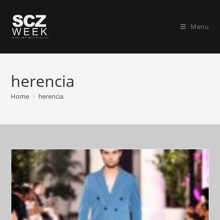
Skip
to
Menu
content
herencia
Home
>
herencia