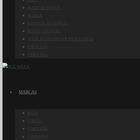
LORS
MADE IN CHOLA
MAMLU
PAPINGO MAMINGA
ROJAS COUTURE
SELECTA STUDIO FT. PABLO SILVA
STEOCLES
VARIVERA
MARCAS
BATA
COLCCI
CORTEFIEL
FEMENINA