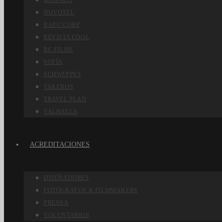
MÓNACO
NOVOTEL
RAPU CORP
REVISTA COOL
RC FILMS
SOFÍA
SCHWEPPES
TAKENOS
TRAVEL PLAN
VALHALLA
ACREDITACIONES
DISEÑADORES
FOTÓGRAFOS & FILMMAKERS
PRENSA
VOLUNTARIOS