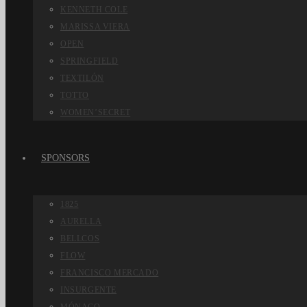
KENNETH COLE
MARISSA VIERA
OPEN
SPRINGFIELD
TEXTILÓN
TOTTO
WOMEN’SECRET
SPONSORS
1825
AURELLA
BELLCOS
FLOW
FRANCISCO MERCADO
INSURGENTE