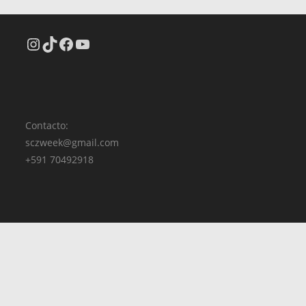
Contacto:
sczweek@gmail.com
+591 70492918