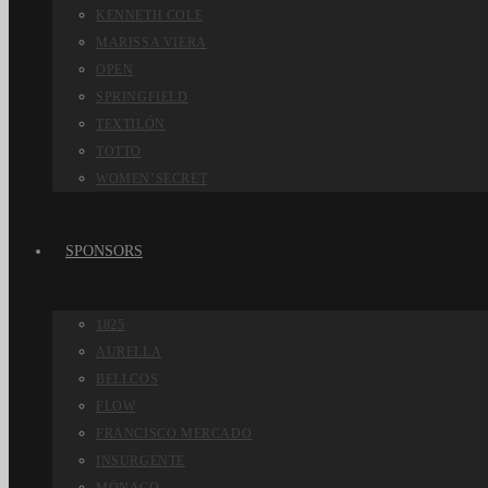
KENNETH COLE
MARISSA VIERA
OPEN
SPRINGFIELD
TEXTILÓN
TOTTO
WOMEN’SECRET
SPONSORS
1825
AURELLA
BELLCOS
FLOW
FRANCISCO MERCADO
INSURGENTE