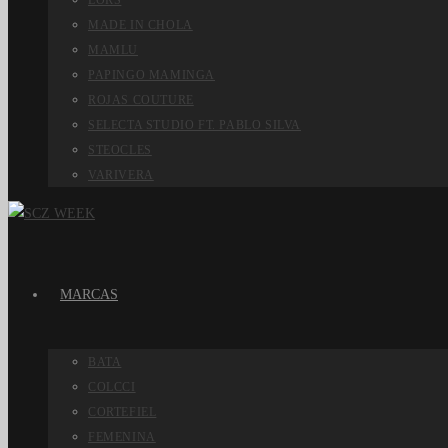
LORS
MADE IN CHOLA
MAMLU
PAPINGO MAMINGA
ROJAS COUTURE
SELECTA STUDIO FT. PABLO SILVA
STEOCLES
VARIVERA
MARCAS
BATA
COLCCI
CORTEFIEL
FEMENINA