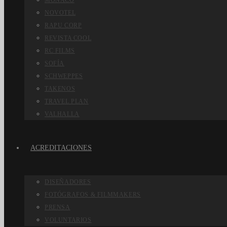
MÓNACO
NOVOTEL
RAPU CORP
REVISTA COOL
RC FILMS
SOFÍA
SCHWEPPES
TAKENOS
TRAVEL PLAN
VALHALLA
ACREDITACIONES
DISEÑADORES
FOTÓGRAFOS & FILMMAKERS
PRENSA
VOLUNTARIOS