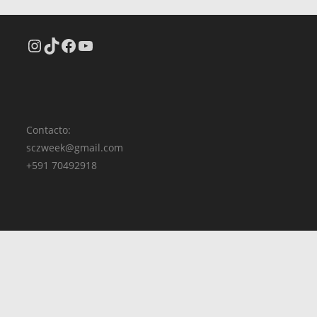
Contacto:
sczweek@gmail.com
+591 70492918