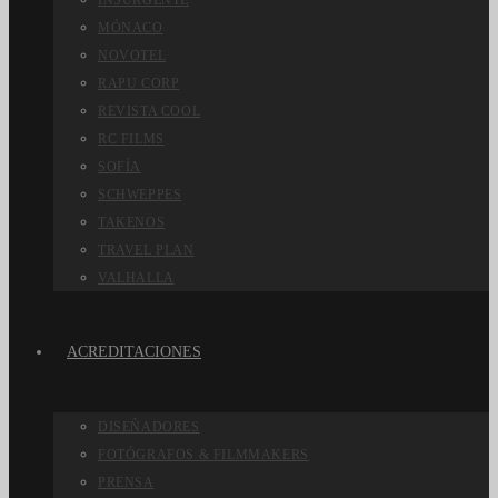
INSURGENTE
MÓNACO
NOVOTEL
RAPU CORP
REVISTA COOL
RC FILMS
SOFÍA
SCHWEPPES
TAKENOS
TRAVEL PLAN
VALHALLA
ACREDITACIONES
DISEÑADORES
FOTÓGRAFOS & FILMMAKERS
PRENSA