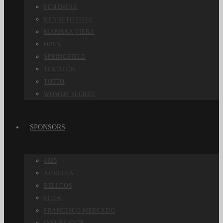
FEMENINA
KENNETH COLE
MARISSA VIERA
OPEN
SPRINGFIELD
TEXTILÓN
TOTTO
WOMEN’SECRET
SPONSORS
1825
AURELLA
BELLCOS
FLOW
FRANCISCO MERCADO