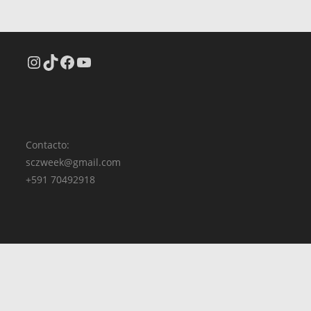
Contacto:
sczweek@gmail.com
+591 70492918